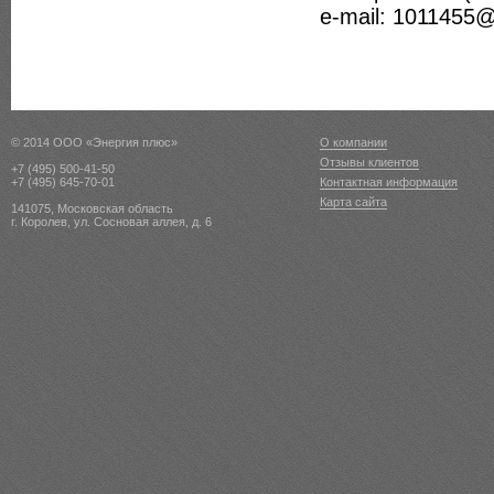
e-mail: 1011455@
© 2014 ООО «Энергия плюс»
О компании
Отзывы клиентов
+7 (495) 500-41-50
+7 (495) 645-70-01
Контактная информация
Карта сайта
141075, Московская область
г. Королев, ул. Сосновая аллея, д. 6